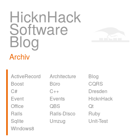
HicknHack
Software
Blog
Archiv
ActiveRecord
Architecture
Blog
Boost
Büro
CQRS
C#
C++
Dresden
Event
Events
HicknHack
Office
QBS
Qt
Rails
Rails-Disco
Ruby
Sqlite
Umzug
Unit-Test
Windows8