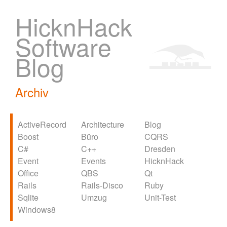
HicknHack
Software
Blog
Archiv
ActiveRecord
Architecture
Blog
Boost
Büro
CQRS
C#
C++
Dresden
Event
Events
HicknHack
Office
QBS
Qt
Rails
Rails-Disco
Ruby
Sqlite
Umzug
Unit-Test
Windows8