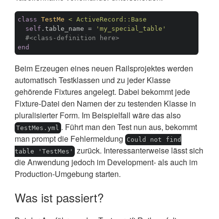
class
TestMe
< 
ActiveRecord::Base
self
.table_name = 
'my_special_table'
#<class-definition here>
end
Beim Erzeugen eines neuen Railsprojektes werden
automatisch Testklassen und zu jeder Klasse
gehörende Fixtures angelegt. Dabei bekommt jede
Fixture-Datei den Namen der zu testenden Klasse in
pluralisierter Form. Im Beispielfall wäre das also
. Führt man den Test nun aus, bekommt
TestMes.yml
man prompt die Fehlermeldung
Could not find
zurück. Interessanterweise lässt sich
table 'TestMes'
die Anwendung jedoch im Development- als auch im
Production-Umgebung starten.
Was ist passiert?