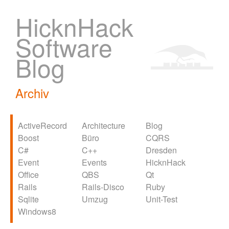
HicknHack
Software
Blog
Archiv
ActiveRecord
Architecture
Blog
Boost
Büro
CQRS
C#
C++
Dresden
Event
Events
HicknHack
Office
QBS
Qt
Rails
Rails-Disco
Ruby
Sqlite
Umzug
Unit-Test
Windows8