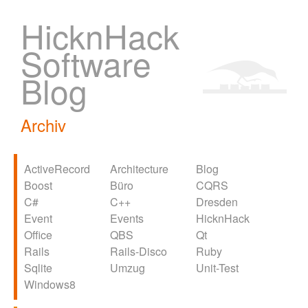
HicknHack
Software
Blog
Archiv
ActiveRecord
Architecture
Blog
Boost
Büro
CQRS
C#
C++
Dresden
Event
Events
HicknHack
Office
QBS
Qt
Rails
Rails-Disco
Ruby
Sqlite
Umzug
Unit-Test
Windows8