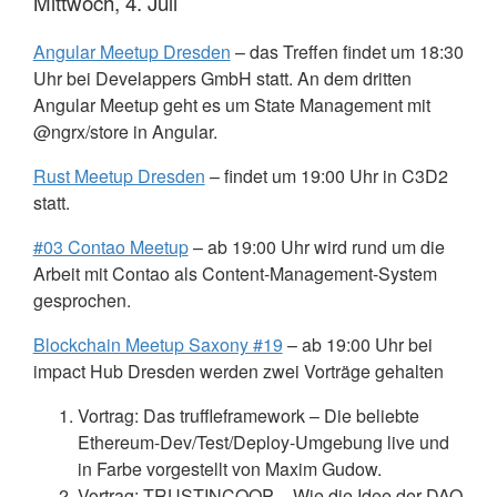
Mittwoch, 4. Juli
Angular Meetup Dresden
– das Treffen findet um 18:30
Uhr bei Develappers GmbH statt. An dem dritten
Angular Meetup geht es um State Management mit
@ngrx/store in Angular.
Rust Meetup Dresden
– findet um 19:00 Uhr in C3D2
statt.
#03 Contao Meetup
– ab 19:00 Uhr wird rund um die
Arbeit mit Contao als Content-Management-System
gesprochen.
Blockchain Meetup Saxony #19
– ab 19:00 Uhr bei
impact Hub Dresden werden zwei Vorträge gehalten
Vortrag: Das truffleframework – Die beliebte
Ethereum-Dev/Test/Deploy-Umgebung live und
in Farbe vorgestellt von Maxim Gudow.
Vortrag:
TRUSTINCOOP
– Wie die Idee der
DAO