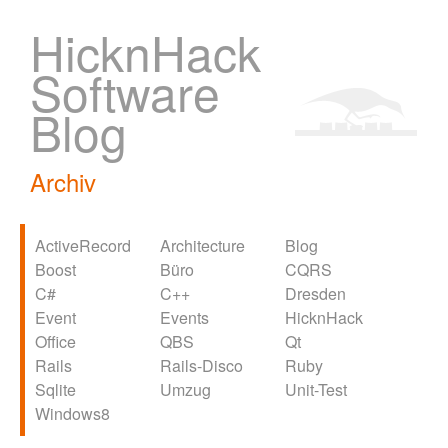
HicknHack
Software
Blog
Archiv
ActiveRecord
Architecture
Blog
Boost
Büro
CQRS
C#
C++
Dresden
Event
Events
HicknHack
Office
QBS
Qt
Rails
Rails-Disco
Ruby
Sqlite
Umzug
Unit-Test
Windows8