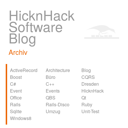
HicknHack
Software
Blog
Archiv
ActiveRecord
Architecture
Blog
Boost
Büro
CQRS
C#
C++
Dresden
Event
Events
HicknHack
Office
QBS
Qt
Rails
Rails-Disco
Ruby
Sqlite
Umzug
Unit-Test
Windows8