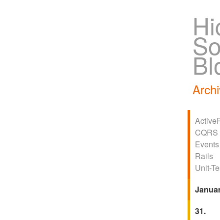
Hi
So
Bl
Archi
Active
CQRS
Events
Rails
Unit-Te
Janua
31.