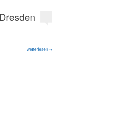
n Dresden
weiterlesen→
g