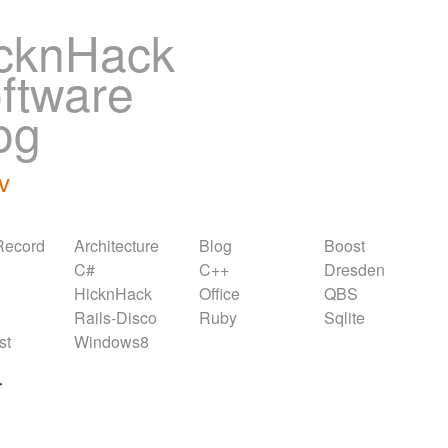
cknHack
ftware
og
v
Record
Architecture
Blog
Boost
C#
C++
Dresden
HicknHack
Office
QBS
Rails-Disco
Ruby
Sqlite
st
Windows8
r