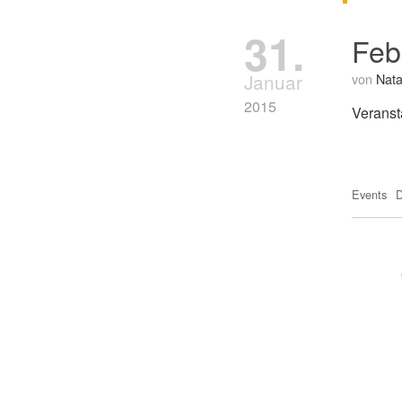
31.
Feb
Januar
von
Nata
2015
Veranst
Events
D